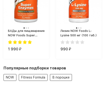
БАДы для пищеварения
Лизин NOW Foods L-
NOW Foods Super
Lysine 500 мг (100 таб.)
Enzymes (90 капс.)
1 990
990
₽
₽
Популярные подборки товаров
NOW
Fitness Formula
В порошке