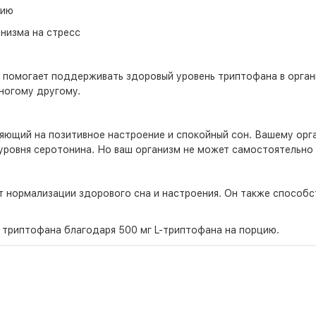
нию
низма на стресс
 помогает поддерживать здоровый уровень триптофана в орган
ногому другому.
ияющий на позитивное настроение и спокойный сон. Вашему ор
уровня серотонина. Но ваш организм не может самостоятельно
 нормализации здорового сна и настроения. Он также способст
 триптофана благодаря 500 мг L-триптофана на порцию.