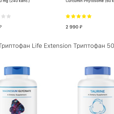
Biloba 60 mg (240 капс.)
Curcumin Phyto
2 990
₽
₽
риптофан Life Extension Триптофан 500