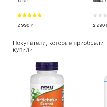
капс.)
2 990
2 990
₽
Покупатели, которые приобрели Т
купили