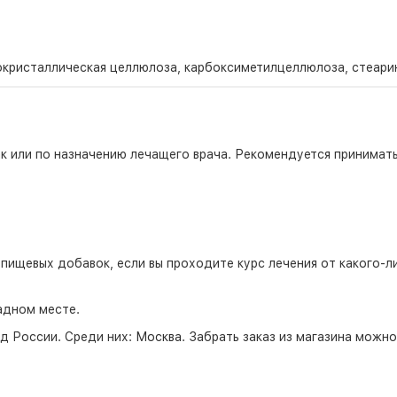
окристаллическая целлюлоза, карбоксиметилцеллюлоза, стеарин
ак или по назначению лечащего врача. Рекомендуется принимат
ищевых добавок, если вы проходите курс лечения от какого-ли
адном месте.
д России. Среди них:
Москва
. Забрать заказ из магазина можн