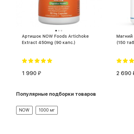
Артишок NOW Foods Artichoke
Магний 
Extract 450mg (90 капс.)
(150 таб
1 990
2 690
₽
Популярные подборки товаров
NOW
1000 мг