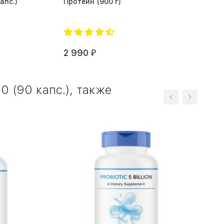
some (60 капс.)
Протеин (900 г)
2 990
₽
 (90 капс.), также