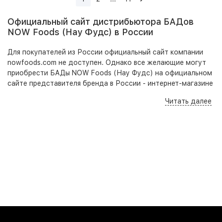
Официальный сайт дистрибьютора БАДов
NOW Foods (Нау Фудс) в России
Для покупателей из России официальный сайт компании
nowfoods.com не доступен. Однако все желающие могут
приобрести БАДы NOW Foods (Нау Фудс) на официальном
сайте представителя бренда в России - интернет-магазине
shop-atlet.ru. Наш магазин закупает оригинальную
Читать далее
продукцию фирмы напрямую из США оптом, предоставляя
выгодные цены на всю линейку биологически активных
добавок. Для всех товаров есть описание на русском языке
- состав, рекомендации по применению, противопоказания.
Важно помнить, что пищевые добавки Нау Фудс не
заменяют лекарства, а лишь дополняют и усиливают
процесс лечения или профилактики заболеваний.
Где купить БАДы NOW Foods по выгодным
ценам?