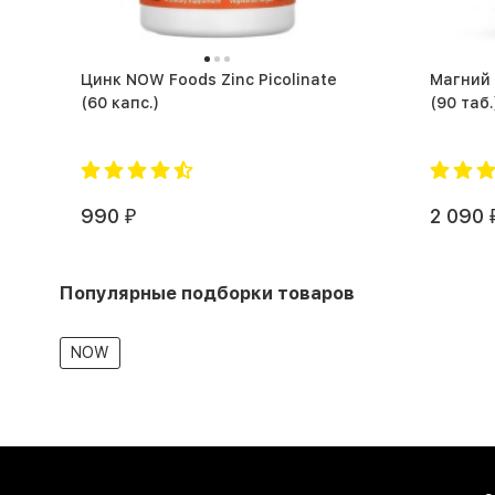
Цинк NOW Foods Zinc Picolinate
Магний 
(60 капс.)
(90 таб.
990
2 090
₽
Популярные подборки товаров
NOW