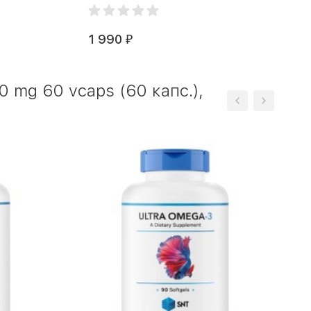
1 990
₽
mg 60 vcaps (60 капс.),