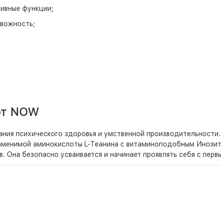
ивные функции;
евожность;
от NOW
ания психического здоровья и умственной производительности.
заменимой аминокислоты L-Теанина с витаминоподобным Инозит
. Она безопасно усваивается и начинает проявлять себя с первы