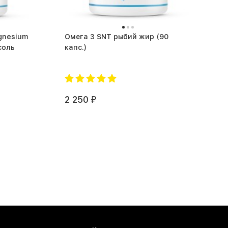
gnesium
Омега 3 SNT рыбий жир (90
соль
капс.)
2 250
₽