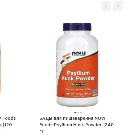
)
 Foods
БАДы для пищеварения NOW
20
Foods Psyllium Husk Powder (340
г)