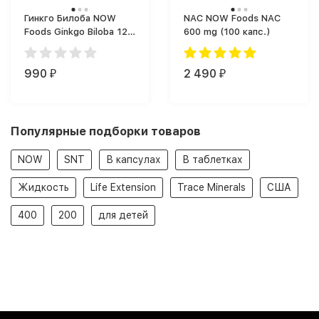
Гинкго Билоба NOW
NAC NOW Foods NAC
Foods Ginkgo Biloba 120
600 mg (100 капс.)
мг (50 капс.)
990
2 490
₽
₽
Популярные подборки товаров
NOW
SNT
В капсулах
В таблетках
Жидкость
Life Extension
Trace Minerals
США
400
200
для детей