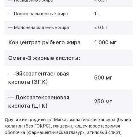
— Насыщенные жиры
< 0,5 г
— Полиненасыщенные жиры
1 г
— Мононенасыщенные жиры
< 0,5 г
Концентрат рыбьего жира
1 000 мг
Омега-3 жирные кислоты:
— Эйкозапентаеновая
500 мг
кислота (ЭПК)
— Докозагексаеновая
250 мг
кислота (ДГК)
Другие ингредиенты:
Мягкая желатиновая капсула [бычий
желатин (без ГЭКРС), глицерин, кишечнорастворимая
оболочка (фармацевтическая глазурь, этиловый спирт,