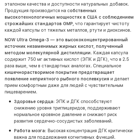
эталоном качества и доступности натуральных добавок.
Продукция производится на с
обственных
высокотехнологичных мощностях в США с соблюдением
строжайших стандартов GMP,
что гарантирует чистоту
каждой капсулы от тяжелых металлов, ртути и диоксинов.
NOW Ultra Omega-3 — это высококонцентрированный
источник незаменимых жирных кислот, полученный
методом молекулярной дистилляции
. Каждая капсула
содержит 750 мг активных кислот (ЭПК и ДГК), что в 2.5
раза выше, чем в стандартных аналогах. Специальное
кишечнорастворимое покрытие предотвращает
появление неприятного рыбного послевкусия
и делает
прием комфортным даже для людей с чувствительным
пищеварением.
Здоровье сердца:
ЭПК и ДГК способствуют
снижению уровня триглицеридов, поддерживают
нормальное кровяное давление и снижают риск
развития сердечно-сосудистых заболеваний.
Работа мозга:
Высокая концентрация ДГК критически
важна для поддержания когнитивных функций,