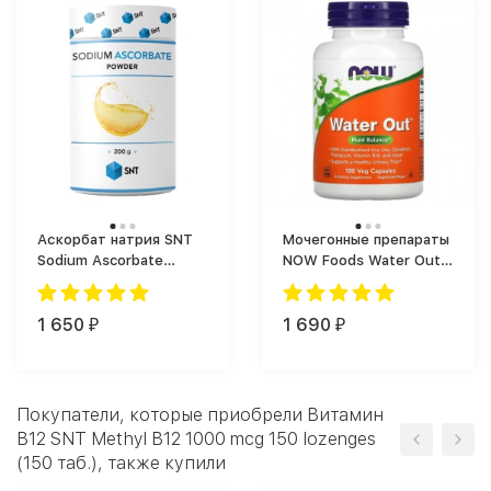
Аскорбат натрия SNT
Мочегонные препараты
Sodium Ascorbate
NOW Foods Water Out,
Powder (200 г)
мощный
диуретический
1 650
препарат для
1 690
₽
₽
жиросжигания (100
капс.)
Покупатели, которые приобрели Витамин
B12 SNT Methyl B12 1000 mcg 150 lozenges
(150 таб.), также купили