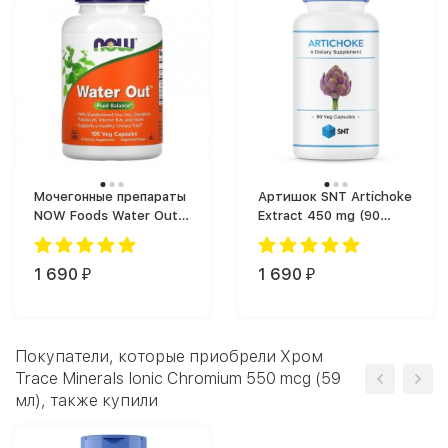
Мочегонные препараты
Артишок SNT Artichoke
NOW Foods Water Out,
Extract 450 mg (90
мощный
капс.)
диуретический
препарат для
1 690
1 690
₽
₽
жиросжигания (100
капс.)
Покупатели, которые приобрели Хром
Trace Minerals Ionic Chromium 550 mcg (59
мл), также купили