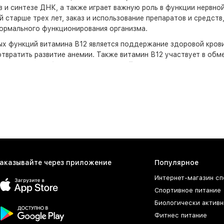
 и синтезе ДНК, а также играет важную роль в функции нервной
й старше трех лет, заказ и использование препаратов и средс
ормального функционирования организма.
ых функций витамина В12 является поддержание здоровой кров
твратить развитие анемии. Также витамин В12 участвует в обм
крови. Это особенно важно для людей с высоким риском серде
кже играет важную роль в работе нервной системы. Он участвуе
 волокон. Недостаток витамина Б 12 может привести к различн
ечностях, проблемы с координацией движений и изменения в па
вляется важным для поддержания здоровья нервной системы.
ржащие кобаламин, доступны для заказа в аптеках и магазинах
блеток и капсул до спреев и жидких растворов. При выборе пре
овку товара, а также проконсультироваться с врачом или фарма
аказывайте через приложение
Популярное
на В12 в обмене веществ делает его применение необходимым
нкционирования организма. Он помогает уменьшить усталость и
Интернет-магазин сп
ый образ жизни и занимающихся спортом. Отзывы о применении
Спортивное питание
оту организма и общее самочувствие.
Биологически активн
дств с витамином В12 также следует усилить при беременности
Фитнес питание
, уровень витамина В12 может снижаться, поэтому его дополн