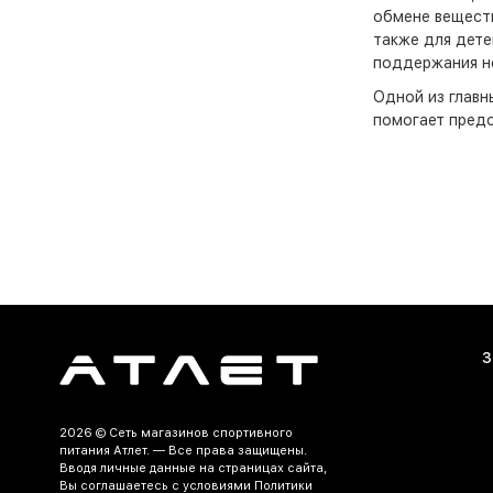
обмене веществ
также для дете
поддержания н
Одной из главн
помогает предо
холестерина в 
Витамин В12 та
защиту нервных
слабость в кон
витамина В12 я
Средства, соде
формах - от та
состав и дозир
З
Участие витами
регулярного фу
ведущих активн
влияние на раб
2026 ©
Сеть магазинов спортивного
питания Атлет.
— Все права защищены.
Применение сре
Вводя личные данные на страницах сайта,
развития плода
Вы соглашаетесь c условиями Политики