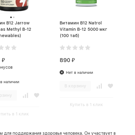
B12 Jarrow
Витамин B12 Natrol
as Methyl B-12
Vitamin B-12 5000 мкг
hewables)
(100 таб)
0
890
₽
₽
онусов
Нет в наличии
 в наличии
В корзину
рзину
Купить в 1 клик
упить в 1 клик
м для поддержания здоровья человека. Он участвует в