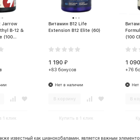
ow
Витамин B12 Life
Витамин 
thyl B-12 &
Extension B12 Elite (60)
Formul
00
(100 C
1 190
1 09
₽
в
+83 бонусов
+76 б
чии
Нет в наличии
Нет
В корзину
В ко
в 1 клик
Купить в 1 клик
К
акже известный как цианокобаламин, является важным элементо