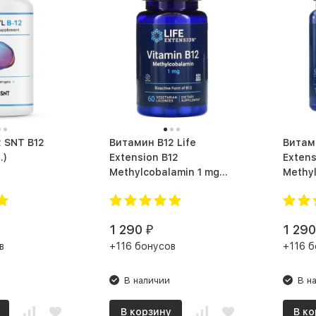
12
Витамин B12 Life
Витамин
б.)
Extension B12
Extens
Methylcobalamin 1 mg
Methy
(60 таб.)
mcg
1 290
1 290
₽
в
+116 бонусов
+116 б
В наличии
В н
В корзину
В ко