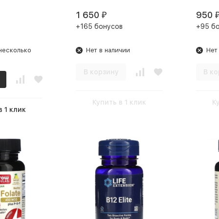
1 650
950
₽
+165 бонусов
+95 б
несколько
Нет в наличии
Нет
В корзину
В ко
Купить в 1 клик
К
в 1 клик