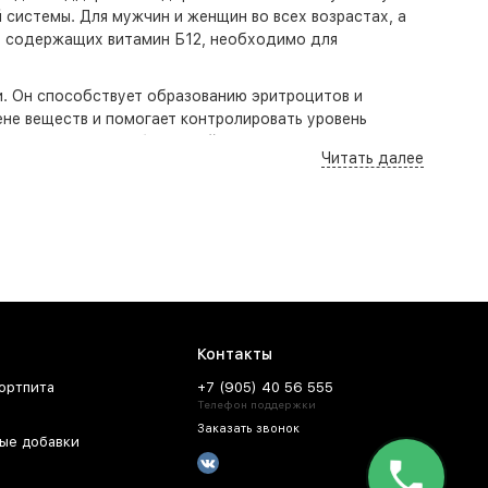
 системы. Для мужчин и женщин во всех возрастах, а
тв, содержащих витамин Б12, необходимо для
и. Он способствует образованию эритроцитов и
ене веществ и помогает контролировать уровень
чно-сосудистых заболеваний.
Читать далее
т в синтезе миелина, вещества, которое обеспечивает
ым неврологическим проблемам, таким как онемение и
мяти и настроении. Поэтому регулярное употребление
 здорового питания. Они предлагаются в различных
парата или средства, важно обратить внимание на
цевтом.
Контакты
 для поддержания здорового обмена веществ и
 повысить энергию, что особенно важно для людей,
ортпита
+7 (905) 40 56 555
 витамина В12 часто указывают на положительное
Телефон поддержки
Заказать звонок
ые добавки
 и в период лактации. В условиях активного роста и
ительное употребление может быть рекомендовано