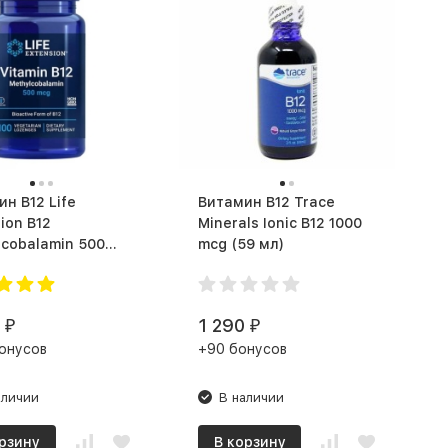
 B12 Life
Витамин B12 Trace
ion B12
Minerals Ionic B12 1000
lcobalamin 500
mcg (59 мл)
 (100)
1 290
₽
₽
онусов
+90 бонусов
аличии
В наличии
рзину
В корзину