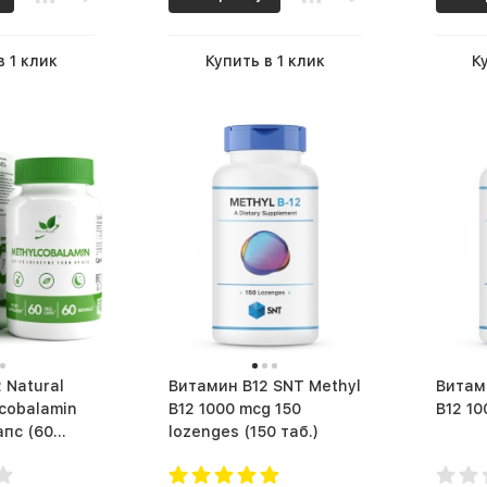
в 1 клик
Купить в 1 клик
К
al
Витамин B12 SNT Methyl
Витамин B1
cobalamin
B12 1000 mcg 150
с (60
lozenges (150 таб.)