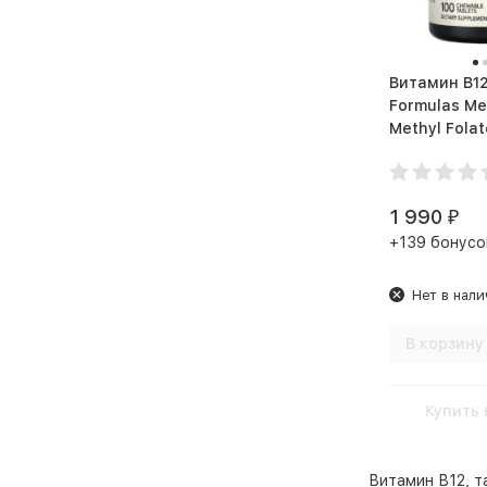
Витамин B12 Jarr
Formulas Me
Methyl Folate (1
Chewables)
1 990
₽
+139 бонусо
Нет в нали
В корзину
Купить 
Витамин В12, т