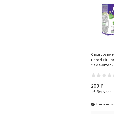
Сахарозамен
Parad Fit P
Заменитель 
стиках 100 
Смородина
200
₽
+6 бонусов
Нет в нали