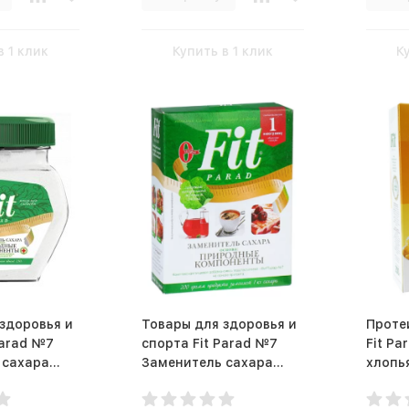
в 1 клик
Купить в 1 клик
К
здоровья и
Товары для здоровья и
Проте
Parad №7
спорта Fit Parad №7
Fit Pa
 сахара
Заменитель сахара
(500г)