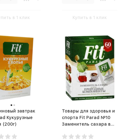
упить в 1 клик
Купить в 1 клик
иновый завтрак
Товары для здоровья и
rad Кукурузные
спорта Fit Parad №10
хлопья (200г)
Заменитель сахара в
стиках (60 шт)