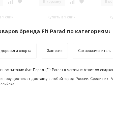
В корзину
В ко
в 1 клик
Купить в 1 клик
К
варов бренда Fit Parad по категориям:
здоровья и спорта
Завтраки
Сахарозаменитель
вное питание Фит Парад (Fit Parad) в магазине Атлет со скидк
зин
осуществляет доставку в любой город России. Среди них:
М
ссийске.