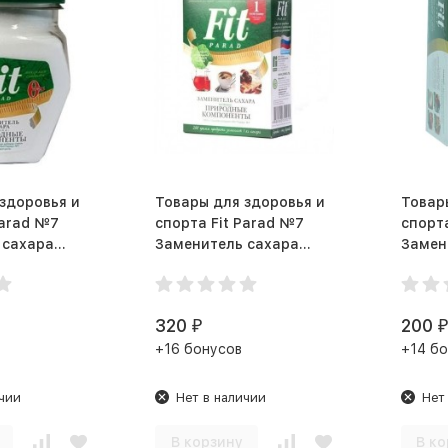
здоровья и
Товары для здоровья и
Товар
Parad №7
спорта Fit Parad №7
спорта
 сахара
Заменитель сахара
Замен
(200 г)
с
320
200
₽
₽
+16 бонусов
+14 бо
чии
Нет в наличии
Нет
В корзину
В ко