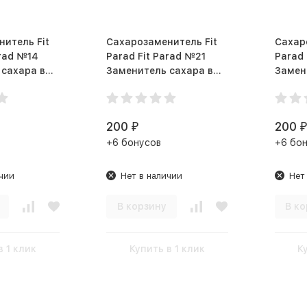
итель Fit
Сахарозаменитель Fit
Сахар
arad №14
Parad Fit Parad №21
Parad 
сахара в
Заменитель сахара в
Замен
шт
стиках 100 шт
стика
Ирландский ликер
200
200
₽
₽
+6 бонусов
+6 бо
чии
Нет в наличии
Нет
В корзину
В ко
в 1 клик
Купить в 1 клик
К