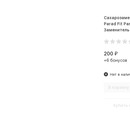
Сахарозамен
Parad Fit P
Заменитель 
стиках 100 
200
₽
+6 бонусов
Нет в нали
В корзину
Купить 