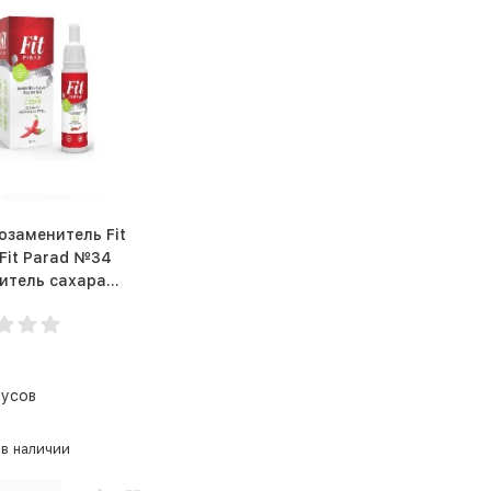
озаменитель Fit
Fit Parad №34
итель сахара
й 30мл
ский перец
нусов
 в наличии