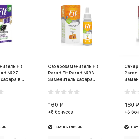
итель Fit
Сахарозаменитель Fit
Сахар
arad №27
Parad Fit Parad №33
Parad 
сахара в
Заменитель сахара
Замен
шт Черная
жидкий 30мл Мёд
жидки
Кайен
160
160
₽
₽
+8 бонусов
+8 бо
чии
Нет в наличии
Нет