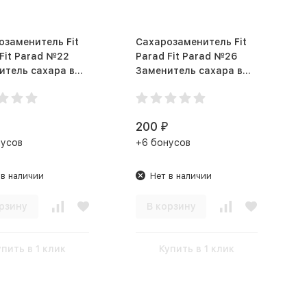
озаменитель Fit
Сахарозаменитель Fit
Fit Parad №22
Parad Fit Parad №26
итель сахара в
Заменитель сахара в
х 100 шт Ваниль
стиках 100 шт Лимон
200
₽
нусов
+6 бонусов
 в наличии
Нет в наличии
рзину
В корзину
упить в 1 клик
Купить в 1 клик