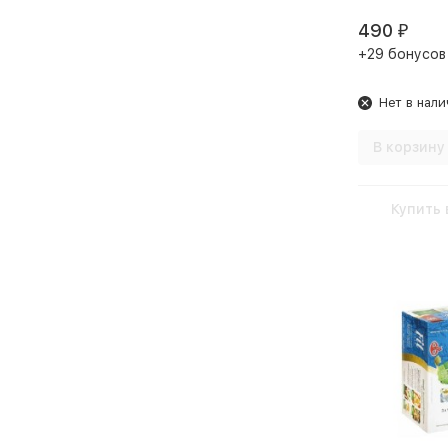
490
₽
+29 бонусов
Нет в нали
В корзину
Купить 