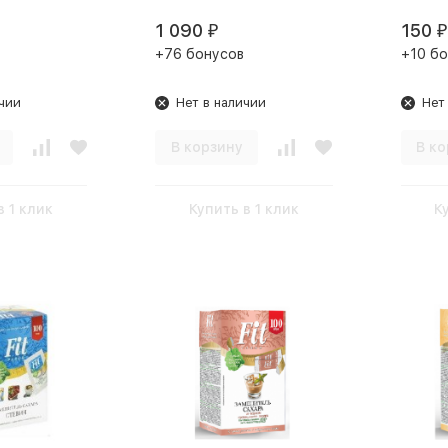
1 090
150
₽
₽
+76 бонусов
+10 бо
чии
Нет в наличии
Нет
В корзину
В ко
в 1 клик
Купить в 1 клик
К