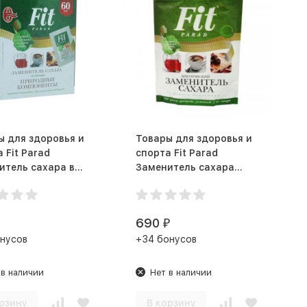
ы для здоровья и
Товары для здоровья и
 Fit Parad
спорта Fit Parad
итель сахара в
Заменитель сахара
аше (60 шт)
(400 г)
690
₽
нусов
+34 бонусов
 в наличии
Нет в наличии
рзину
В корзину