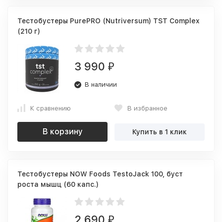
Тестобустеры PurePRO (Nutriversum) TST Complex
(210 г)
3 990
₽
В наличии
К сравнению
В избранное
В корзину
Купить в 1 клик
Тестобустеры NOW Foods TestoJack 100, буст
роста мышц (60 капс.)
2 690
₽