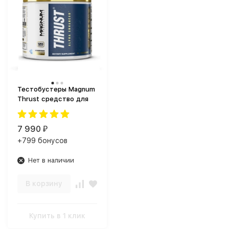
Тестобустеры Magnum
Thrust средство для
поднятия
тестостерона (120
капс.)
7 990
₽
+799 бонусов
Нет в наличии
В корзину
Купить в 1 клик