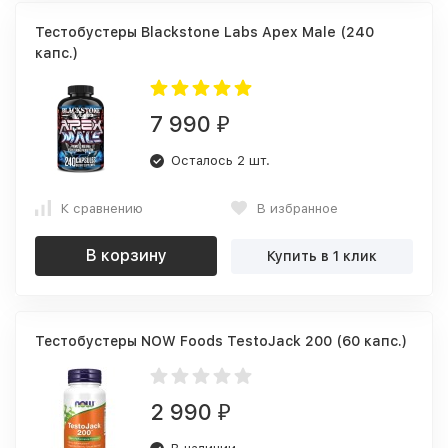
Тестобустеры Blackstone Labs Apex Male (240
капс.)
7 990
₽
Осталось 2 шт.
К сравнению
В избранное
В корзину
Купить в 1 клик
Тестобустеры NOW Foods TestoJack 200 (60 капс.)
2 990
₽