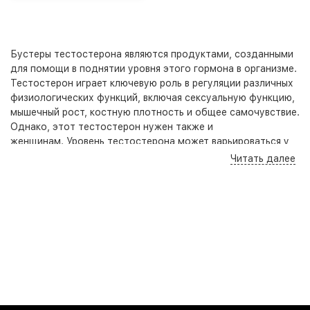
Бустеры тестостерона являются продуктами, созданными
для помощи в поднятии уровня этого гормона в организме.
Тестостерон играет ключевую роль в регуляции различных
физиологических функций, включая сексуальную функцию,
мышечный рост, костную плотность и общее самочувствие.
Однако, этот тестостерон нужен также и
женщинам. Уровень тестостерона может варьироваться у
разных людей и может быть зависимым от возраста,
Читать далее
генетики, образа жизни и других факторов.
Бустеры тестостерона обычно содержат комбинацию
различных ингредиентов, таких как травы, минералы и
другие биологически активные вещества, которые могут
способствовать поднятию естественного уровня
тестостерона. Они предлагаются в различных формах,
включая таблетки, капсулы, кремы или гели.
Некоторые люди обращаются к бустерам тестостерона с
целью улучшить свои достижения. Поднятие уровня