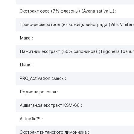
Экстракт овса (7% флавоны) (Avena sativa L.):
Транс-ресвератрол (из кожицы винограда (Vitis Vinifera 
Мака :
Пажитник экстракт (50% сапонинов) (Trigonella foenum
Цинк :
PRO_Activation смесь :
Родиола розовая :
Ашваганда экстракт KSM-66 :
AstraGin™ :
Экстракт китайского лимонника :