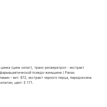
 цинка (цинк хелат), транс-ресвератрол - экстракт
в фармацевтической псевдо-женьшеня ( Panax
ламин – вит. В12, экстракт черного перца, пиридоксина
елатин, цвет: Е 171.