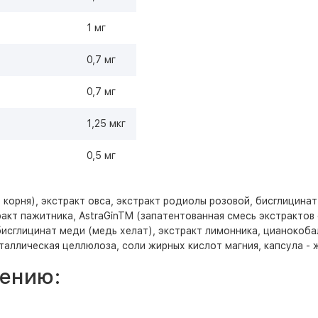
1 мг
0,7 мг
0,7 мг
1,25 мкг
0,5 мг
 корня), экстракт овса, экстракт родиолы розовой, бисглицинат
ракт пажитника, AstraGinTM (запатентованная смесь экстракто
 бисглицинат меди (медь хелат), экстракт лимонника, цианокоба
таллическая целлюлоза, соли жирных кислот магния, капсула - ж
ению: