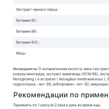
Экстракт черного перца :
Витамин B2 :
Витамин B6 :
Витамин B12 :
Медь :
Ингредиенты:
D-аспарагиновая кислота, мака (экстракт
кожуры винограда, экстракт ашваганды (КСМ-66), экст
Notoginseng ) и астрагал ( Astragalus membranaceous ),
гидрохлорид – вит. В6, рибофлавин – вит. В2, микрокрис
Рекомендации по примен
Принимать по 1 капсуле 2 раза в день во время еды.