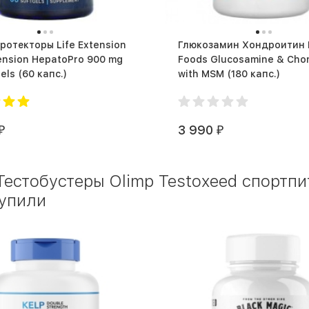
торы Life Extension
Глюкозамин Хондроитин
tension HepatoPro 900 mg
Foods Glucosamine & Chon
60 softgels (60 капс.)
with MSM (180 капс.)
3 990
₽
₽
Тестобустеры Olimp Testoxeed спортпи
купили