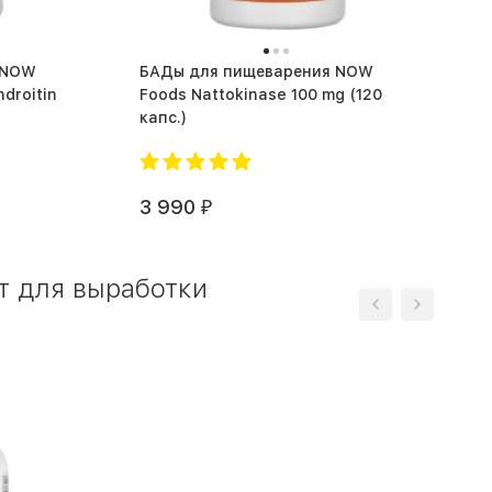
 NOW
БАДы для пищеварения NOW
droitin
Foods Nattokinase 100 mg (120
капс.)
3 990
₽
т для выработки