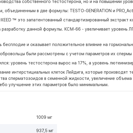
оизводства собственного тестостерона, но и на повышении уро
, объединенным в две формулы: TESTO-GENERATION и PRO_Activ
XEED ™ это запатентованный стандартизированный экстракт к
на разработку данной формулы. КСМ-66 - увеличивает уровень 
 бесплодие и оказывает положительное влияние на гормональн
обровольцы были рассмотрены с учетом параметров их спермы и
лся: уровень тестостерона вырос на 17%, а уровень лютеиниз
ание интерстициальных клеток Лейдига, которые производят т
ва сперматозоидов в семенной жидкости, увеличение объема
ебо улучшение этих параметров было минимальным.
1009 мг
937,5 мг