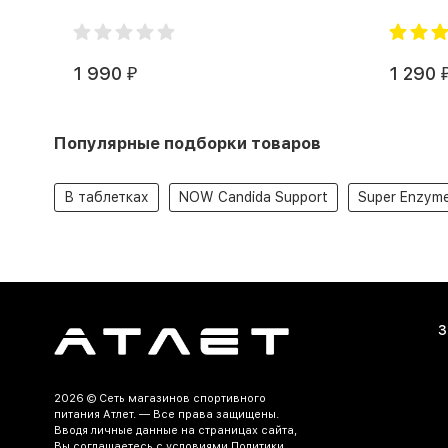
1 990
1 290
₽
Популярные подборки товаров
В таблетках
NOW Candida Support
Super Enzym
З
2026 ©
Сеть магазинов спортивного
питания Атлет.
— Все права защищены.
Вводя личные данные на страницах сайта,
Вы соглашаетесь c условиями Политики