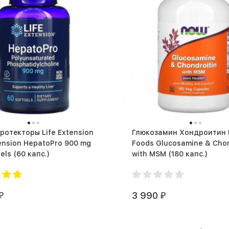
торы Life Extension
Глюкозамин Хондроитин
tension HepatoPro 900 mg
Foods Glucosamine & Chon
60 softgels (60 капс.)
with MSM (180 капс.)
3 990
₽
₽