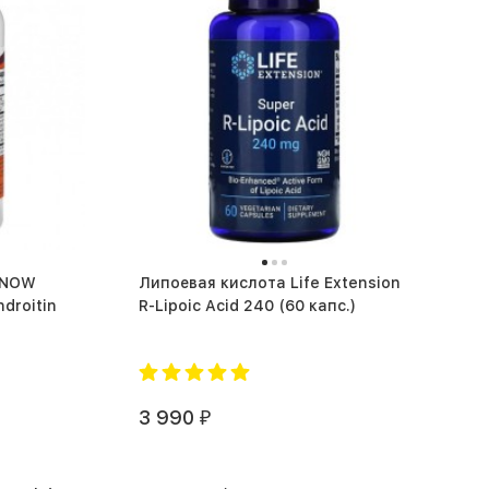
 NOW
Липоевая кислота Life Extension
Ко
droitin
R-Lipoic Acid 240 (60 капс.)
3 990
₽