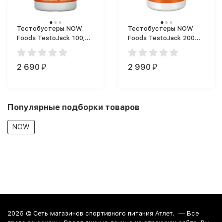
Тестобустеры NOW
Тестобустеры NOW
Foods TestoJack 100,
Foods TestoJack 200
буст роста мышц (60
(60 капс.)
капс.)
2 690
2 990
₽
₽
Популярные подборки товаров
NOW
2026 ©
Сеть магазинов спортивного питания Атлет.
— Все