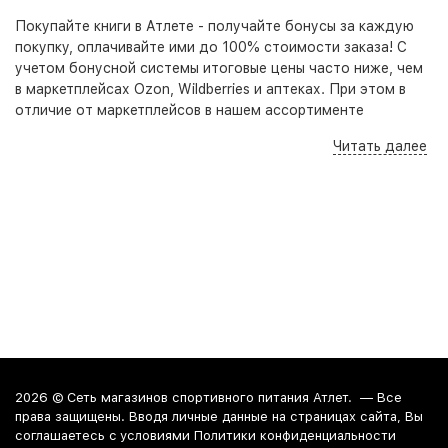
Покупайте книги в Атлете - получайте бонусы за каждую
покупку, оплачивайте ими до 100% стоимости заказа! С
учетом бонусной системы итоговые цены часто ниже, чем
в маркетплейсах Ozon, Wildberries и аптеках. При этом в
отличие от маркетплейсов в нашем ассортименте
представлены оригинальные, качественные товары,
Читать далее
гарантирующие безопасность приема и высокую
результативность. Кроме того на нашем сайте, по
телефону и в розничных точках вы всегда можете получить
бесплатную консультацию - специалист подберет под
ваши цели, задачи и бюджет оптимальный набор добавок
для достижения наилучшего результата.
Книги в Краснодаре, Анапе и Новороссийске
Вы можете купить книги в наших розничных точках в
Краснодаре, Анапе и Новороссийске. По Краснодару
можно заказать доставку курьером.
2026 ©
Сеть магазинов спортивного питания Атлет.
— Все
права защищены. Вводя личные данные на страницах сайта, Вы
соглашаетесь c условиями Политики конфиденциальности
Книги в Москве