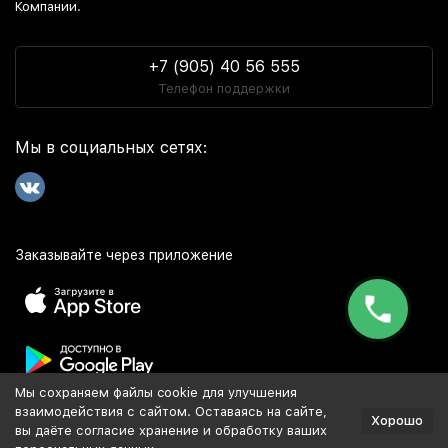
Компании.
На нашем сайте вы можете купить книги в Москве
недорого, оформив заказ с быстрой доставкой через ТК
+7 (905) 40 56 555
СДЭК. Сроки и стоимость доставки уточнит менеджер
Телефон поддержки
после оформления заказа.
Мы в социальных сетях:
Заказать книги с доставкой в другие города
России
Выбирайте книги в нашем онлайн каталоге и заказывайте
доставку в любой город ТК СДЕК или Почтой России.
Заказывайте через приложение
Интернет-магазин
осуществляет доставку в любой город
России. Среди них:
Москва
. Забрать заказ из магазина
можно в Краснодаре, Анапе и Новороссийске.
Мы сохраняем файлы cookie для улучшения
Популярное
взаимодействия с сайтом. Оставаясь на сайте,
Хорошо
вы даёте согласие хранение и обработку ваших