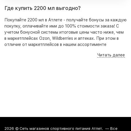
Где купить 2200 мл выгодно?
Покупайте 2200 мл в Атлете - получайте бонусы за каждую
покупку, оплачивайте ими до 100% стоимости заказа! С
учетом бонусной системы итоговые цены часто ниже, чем
в маркетплейсах Ozon, Wildberries и аптеках. При этом в
отличие от маркетплейсов в нашем ассортименте
представлены оригинальные, качественные товары,
Читать далее
гарантирующие безопасность приема и высокую
результативность. Кроме того на нашем сайте, по
телефону и в розничных точках вы всегда можете получить
бесплатную консультацию - специалист подберет под
ваши цели, задачи и бюджет оптимальный набор добавок
для достижения наилучшего результата.
2200 мл в Краснодаре, Анапе и
Новороссийске
Вы можете купить 2200 мл в наших розничных точках в
Краснодаре, Анапе и Новороссийске. По Краснодару
2026 ©
Сеть магазинов спортивного питания Атлет.
— Все