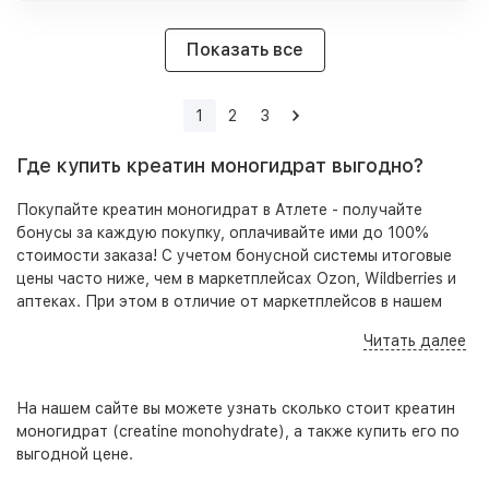
Показать все
1
2
3
Где купить креатин моногидрат выгодно?
Покупайте креатин моногидрат в Атлете - получайте
бонусы за каждую покупку, оплачивайте ими до 100%
стоимости заказа! С учетом бонусной системы итоговые
цены часто ниже, чем в маркетплейсах Ozon, Wildberries и
аптеках. При этом в отличие от маркетплейсов в нашем
ассортименте представлены оригинальные, качественные
Читать далее
товары, гарантирующие безопасность приема и высокую
результативность. Кроме того на нашем сайте, по
телефону и в розничных точках вы всегда можете получить
На нашем сайте вы можете узнать сколько стоит креатин
бесплатную консультацию - специалист подберет под
моногидрат (creatine monohydrate), а также купить его по
ваши цели, задачи и бюджет оптимальный набор добавок
выгодной цене.
для достижения наилучшего результата.