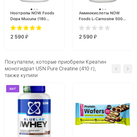
Ноотропы NOW Foods
Аминокислоты NOW
Dopa Mucuna (180
Foods L-Carnosine 500
капс.)
mg (50 капс.)
2 590
2 590
₽
₽
Покупатели, которые приобрели Креатин
моногидрат USN Pure Creatine (410 г),
также купили
хит