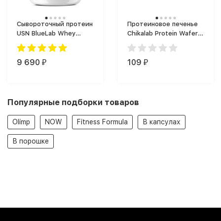
Сывороточный протеин
Протеиновое печенье
USN BlueLab Whey
Chikalab Protein Wafers
(2000 г)
(40 г)
9 690
109
₽
₽
Популярные подборки товаров
Olimp
NOW
Fitness Formula
В капсулах
В порошке