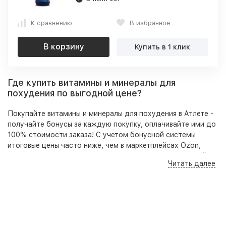
К сравнению
В избранное
В корзину
Купить в 1 клик
Где купить витамины и минералы для
похудения по выгодной цене?
Покупайте витамины и минералы для похудения в Атлете -
получайте бонусы за каждую покупку, оплачивайте ими до
100% стоимости заказа! С учетом бонусной системы
итоговые цены часто ниже, чем в маркетплейсах Ozon,
Wildberries и аптеках. При этом в отличие от маркетплейсов
Читать далее
в нашем ассортименте представлены оригинальные,
качественные товары, гарантирующие безопасность
приема и высокую результативность.
Кроме того на нашем сайте, по телефону и в розничных
точках вы всегда можете получить бесплатную
консультацию - специалист подберет под ваши цели,