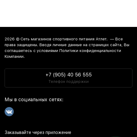
задачи и бюджет оптимальный набор добавок для
достижения наилучшего результата.
Стоимость на товары из категории витамины и минералы
для похудения начинается от 1 150 руб.
Интернет-магазин
осуществляет доставку в любой город
2026 ©
Сеть магазинов спортивного питания Атлет.
— Все
России. Среди них:
Москва
. Забрать заказ из магазина
права защищены. Вводя личные данные на страницах сайта, Вы
можно в Краснодаре, Анапе и Новороссийске.
соглашаетесь c условиями Политики конфиденциальности
Компании.
+7 (905) 40 56 555
Телефон поддержки
Мы в социальных сетях:
Заказывайте через приложение