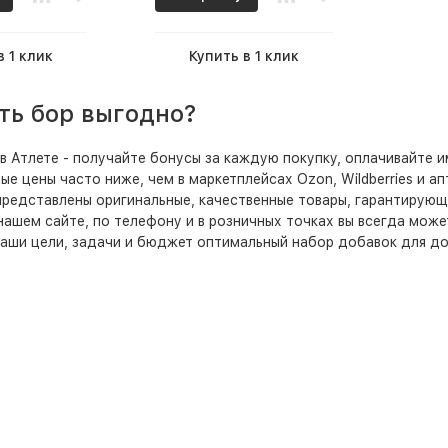
в 1 клик
Купить в 1 клик
ть бор выгодно?
в Атлете - получайте бонусы за каждую покупку, оплачивайте 
ые цены часто ниже, чем в маркетплейсах Ozon, Wildberries и а
редставлены оригинальные, качественные товары, гарантирующ
нашем сайте, по телефону и в розничных точках вы всегда мож
аши цели, задачи и бюджет оптимальный набор добавок для до
одаре, Анапе и Новороссийске
ть бор в наших розничных точках в Краснодаре, Анапе и Ново
ве
 вы можете купить бор в Москве недорого, оформив заказ с бы