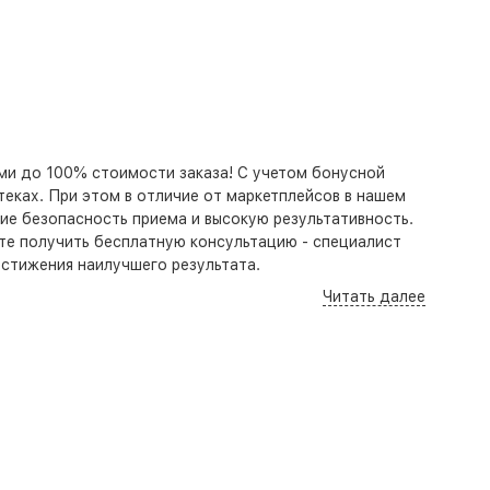
ими до 100% стоимости заказа! С учетом бонусной
птеках. При этом в отличие от маркетплейсов в нашем
ие безопасность приема и высокую результативность.
ете получить бесплатную консультацию - специалист
стижения наилучшего результата.
Читать далее
российске. По Краснодару можно заказать доставку
строй доставкой через ТК СДЭК. Сроки и стоимость