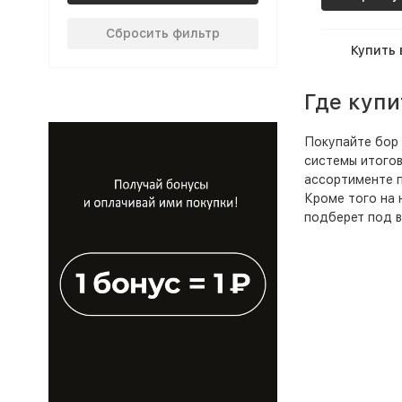
Сбросить фильтр
Купить 
Где купи
Покупайте бор 
системы итогов
ассортименте п
Кроме того на 
подберет под в
Бор в Красн
Вы можете купи
курьером.
Бор в Моск
На нашем сайте