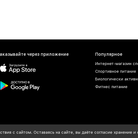
ит менеджер после оформления заказа.
р с доставкой в другие города России
в нашем онлайн каталоге и заказывайте доставку в любой гор
зин
осуществляет доставку в любой город России. Среди них:
М
ссийске.
аказывайте через приложение
Популярное
Интернет-магазин сп
Спортивное питание
Биологически активн
Фитнес питание
твия с сайтом. Оставаясь на сайте, вы даёте согласие хранение и