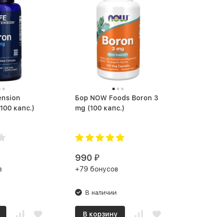
ension
Бор NOW Foods Boron 3
oron 3 mg (100 капс.)
mg (100 капс.)
990
₽
в
+79 бонусов
В наличии
В корзину