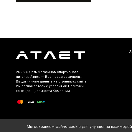
доставки уточн
Заказать бо
Выбирайте бор 
Интернет-мага
Анапе и Новоро
З
2026 ©
Сеть магазинов спортивного
питания Атлет.
— Все права защищены.
Вводя личные данные на страницах сайта,
Вы соглашаетесь c условиями Политики
конфиденциальности Компании.
Разработка и продвижение сайта
Мы сохраняем файлы cookie для улучшения взаимодейс