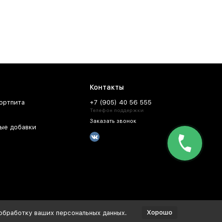
од ТК СДЕК или Почтой России.
осква
. Забрать заказ из магазина можно в Краснодаре,
Контакты
ортпита
+7 (905) 40 56 555
Телефон поддержки
Заказать звонок
ые добавки
Хорошо
 обработку ваших персональных данных.