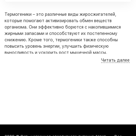
Термогеники – это различные виды жиросжигателей,
которые помогают активизировать обмен веществ
организма. Они эффективно борются с накопившимися
жирными запасами и способствуют их постепенному
снижению. Кроме того, термогеники также способны
повысить уровень энергии, улучшить физическую
выносливость и ускорить рост мышечной массы.
Читать далее
В составе многих термогеников присутствуют различные
добавки и компоненты, которые имеют положительный
эффект на обмен веществ. Например, зеленый чай
экстракты, которые содержатся в некоторых
термогениках, помогают активизировать обмен веществ и
способствуют снижению жировой массы.
Одними из самых популярных жиросжигателей на рынке
спортивного питания являются Rio Labs Rio Lean Extreme,
Insane Labz Psychotic Diablo и Lipo-6 бренда Nutrex. Их
уникальная формула позволяет эффективно сжигать жир,
при этом не оказывая негативного воздействия на
организм. Одной из главных особенностей данных