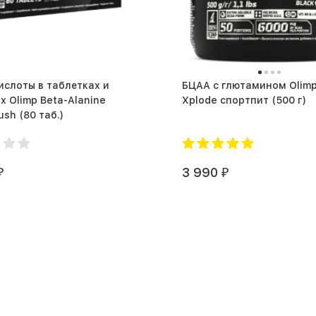
слоты в таблетках и
БЦАА с глютамином Olim
х Olimp Beta-Alanine
Xplode спортпит (500 г)
Carno Rush (80 таб.)
3 990
₽
₽