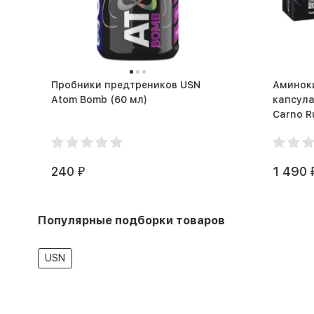
Пробники предтреников USN
Аминоки
Atom Bomb (60 мл)
капсула
240
1 490
₽
Популярные подборки товаров
USN