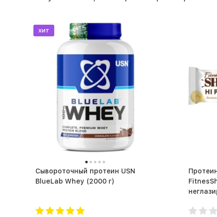
хит
Сывороточный протеин USN
Протеи
BlueLab Whey (2000 г)
FitnesS