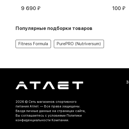
9 690
100
₽
₽
Популярные подборки товаров
Fitness Formula
PurePRO (Nutriversum)
З
2026 ©
Сеть магазинов спортивного
питания Атлет.
— Все права защищены.
Вводя личные данные на страницах сайта,
Вы соглашаетесь c условиями Политики
конфиденциальности Компании.