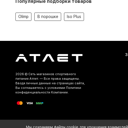
Популярные подборки товаров
Olimp
В порошке
Iso Plus
З
2026 ©
Сеть магазинов спортивного
питания Атлет.
— Все права защищены.
Вводя личные данные на страницах сайта,
Вы соглашаетесь c условиями Политики
конфиденциальности Компании.
Разработка и продвижение сайта
Мы сохраняем файлы cookie для улучшения взаимодейс