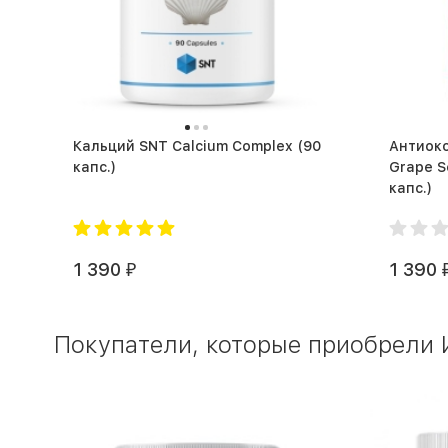
Кальций SNT Calcium Complex (90
Антиоксиданты
капс.)
Grape Se
капс.)
1 390
1 390
₽
Покупатели, которые приобрели Из