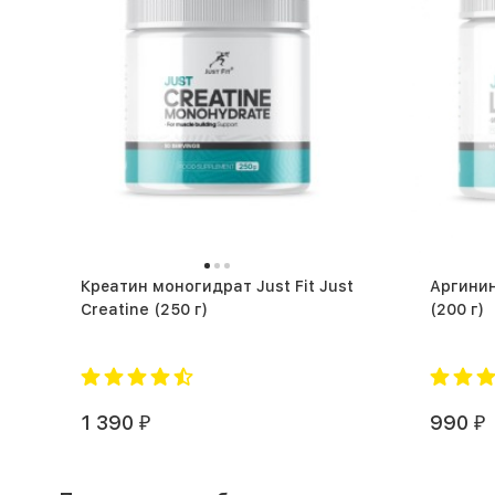
Креатин моногидрат Just Fit Just
Аргинин 
Creatine (250 г)
(200 г)
1 390
990
₽
₽