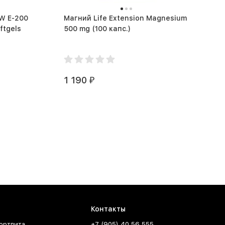
W E-200
Магний Life Extension Magnesium
ftgels
500 mg (100 капс.)
1 190
₽
Контакты
ортпита
+7 (905) 40 56 555