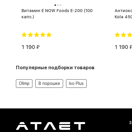
Витамин Е NOW Foods E-200 (100
Антиоксиданты
капс.)
1 190
1 190
₽
Популярные подборки товаров
Olimp
В порошке
Iso Plus
З