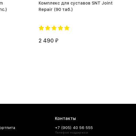
um
Комплекс для суставов SNT Joint
NAC
90 капс.)
Repair (90 таб.)
2 490
₽
Контакты
ортпита
+7 (905) 40 56 555
Телефон поддержки