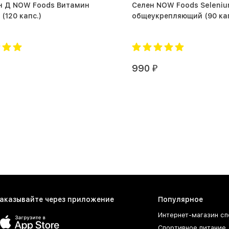
н Д NOW Foods Витамин
Селен NOW Foods Seleni
D3 2000 (120 капс.)
общеукрепляющий (
990
₽
аказывайте через приложение
Популярное
Интернет-магазин сп
Спортивное питание