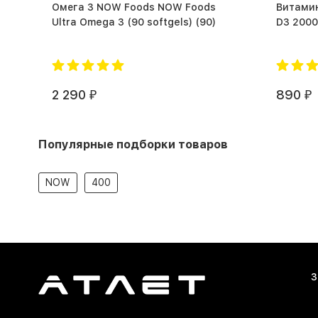
Омега 3 NOW Foods NOW Foods
Витами
Ultra Omega 3 (90 softgels) (90)
2 290
890
₽
₽
Популярные подборки товаров
NOW
400
З