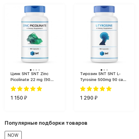
Цинк SNT SNT Zinc
Тирозин SNT SNT L-
Picolinate 22 mg (90
Tyrosine 500mg 90 caps
капс.)
(90 капс.)
1 150
1 290
₽
₽
Популярные подборки товаров
NOW