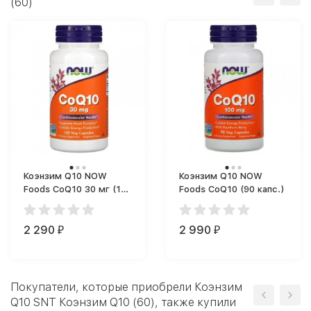
(60)
Коэнзим Q10 NOW
Коэнзим Q10 NOW
Foods CoQ10 30 мг (120
Foods CoQ10 (90 капс.)
капс.)
2 290
2 990
₽
₽
Покупатели, которые приобрели Коэнзим
Q10 SNT Коэнзим Q10 (60), также купили