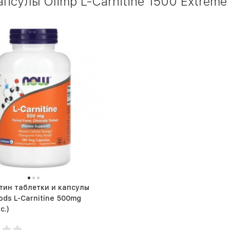
псулы Olimp L-Carnitine 1500 Extreme 
тин таблетки и капсулы
ds L-Carnitine 500mg
с.)