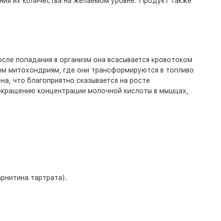
ния их количества на желаемом уровне. Продукт также
осле попадания в организм она всасывается кровотоком
ным митохондриям, где они трансформируются в топливо
на, что благоприятно сказывается на росте
сокращению концентрации молочной кислоты в мышцах,
арнитина тартрата).