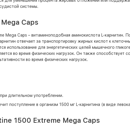
ется для уменьшения процента жировых отложений или поддержа
судистой системы.
e Mega Caps
eme Mega Caps – витаминоподобная аминокислота L-карнитин. П
Карнитин отвечает за транспортировку жирных кислот к клеточ
ся использование для энергетических целей мышечного гликоге
ляется во время физических нагрузок. Он также способствует 
тативности во время физических нагрузок.
 при длительном употреблении.
ечит поступление в организм 1500 мг L-карнитина (в виде левок
tine 1500 Extreme Mega Caps