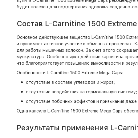
Купить L-Carnitine 1500 Extreme Mega Caps рекоменду
будет полезен для поддержания здоровья сердечно-со
Состав L-Carnitine 1500 Extrem
Основное действующее вещество L-Carnitine 1500 Extr
и принимает активное участие в обменных процессах. 
для работы мышечных волокон. За счет этого сокращает
мускулатуры. Особенно ярко действие карнитина прояв
что благоприятствует повышению выносливости и резуль
Особенности L-Carnitine 1500 Extreme Mega Caps:
отсутствие в составе углеводов и жиров;
отсутствие воздействия на гормональную систему;
отсутствие побочных эффектов и привыкания даже
Одна капсула L-Carnitine 1500 Extreme Mega Caps обесп
Результаты применения L-Carni