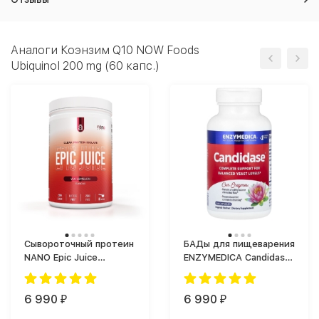
Аналоги Коэнзим Q10 NOW Foods
Ubiquinol 200 mg (60 капс.)
Сывороточный протеин
БАДы для пищеварения
NANO Epic Juice
ENZYMEDICA Candidase
спортпит 875 g. (875 г)
(120 капс.)
6 990
6 990
₽
₽