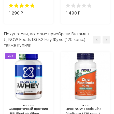
капс.)
1 290
1 490
₽
₽
Покупатели, которые приобрели Витамин
Д NOW Foods D3 K2 Нау Фудс (120 капс.),
также купили
хит
Сывороточный протеин
Цинк NOW Foods Zinc
USN BlueLab Whey
Picolinate (120 капс.)