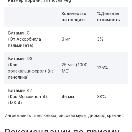
Размер порции:
1 капсула Veg
Количество
%Дневная
на порцию
стоимость
Витамин С
(От Аскорбилла
3 мг
3%
пальмитата)
Витамин D3
(Как
25 мкг (1000
125%
холекальциферол) (из
МЕ)
ланолина)
Витамин K2
(Как Менакинон-4)
45 мкг
38%
(МК-4)
Ингредиенты: целлюлоза, рисовая мука, диоксид кремния
Рекомендации по приему