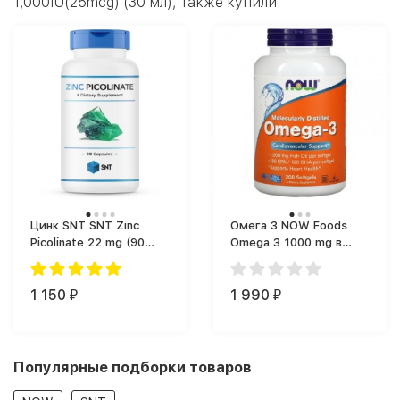
1,000IU(25mcg) (30 мл), также купили
Цинк SNT SNT Zinc
Омега 3 NOW Foods
Picolinate 22 mg (90
Omega 3 1000 mg в
капс.)
капсулах (200 капс.)
1 150
1 990
₽
₽
Популярные подборки товаров