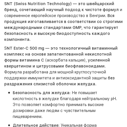
SNT (Swiss Nutrition Technology)
— это швейцарский
бренд, сочетающий научный подход к чистоте формул
и
современное европейское производство в Венгрии.
Вся
продукция изготавливается в соответствии со строгими
международными стандартами GMP, что гарантирует
безопасность и высокую биодоступность каждого
компонента.
S
NT Ester-C 500 mg
— это технологичный витаминный
комплекс на основе запатентованной некислотной
формы витамина C
(аскорбата кальция),
усиленной
кверцетином и цитрусовыми биофлавоноидами
.
Формула разработана для мощной круглосуточной
поддержки иммунитета и антиоксидантной защиты
без
раздражения слизистой оболочки желудка
.
Безопасность для желудка:
Не повышает
кислотность в желудке благодаря нейтральному pH.
Это позволяет комфортно принимать высокие
дозировки даже людям с чувствительным
пищеварением.
Длительное действие:
Уникальная форма