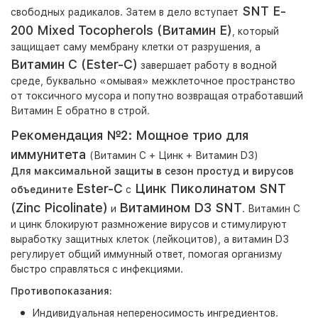
SNT E-
свободных радикалов. Затем в дело вступает
200 Mixed Tocopherols (Витамин Е)
, который
защищает саму мембрану клетки от разрушения, а
Витамин С
(Ester-C)
завершает работу в водной
среде, буквально «омывая» межклеточное пространство
от токсичного мусора и попутно возвращая отработавший
Витамин Е обратно в строй.
Рекомендация №2: Мощное трио для
иммунитета
(Витамин С + Цинк + Витамин D3)
Для максимальной защиты в сезон простуд и вирусов
Ester-C
Цинк Пиколинатом SNT
объедините
с
(Zinc Picolinate)
Витамином D3 SNT
и
. Витамин С
и цинк блокируют размножение вирусов и стимулируют
выработку защитных клеток (лейкоцитов), а витамин D3
регулирует общий иммунный ответ, помогая организму
быстро справляться с инфекциями.
Противопоказания:
Индивидуальная непереносимость ингредиентов.