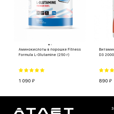
Аминокислоты в порошке Fitness
Витами
Formula L-Glutamine (250 г)
1 090
890
₽
₽
З