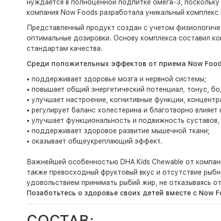
нуждается в полноценной подпитке омега-3, поскольку
компания Now Foods разработала уникальный комплекс D
Представленный продукт создан с учетом физиологичес
оптимальные дозировки. Основу комплекса составил к
стандартам качества.
Среди положительных эффектов от приема Now Foods
• поддерживает здоровье мозга и нервной системы;
• повышает общий энергетический потенциал, тонус, бо
• улучшает настроение, когнитивные функции, концентр
• регулирует баланс холестерина и благотворно влияет
• улучшает функциональность и подвижность суставов, 
• поддерживает здоровое развитие мышечной ткани;
• оказывает общеукрепляющий эффект.
Важнейшей особенностью DHA Kids Chewable от компани
также превосходный фруктовый вкус и отсутствие рыбно
удовольствием принимать рыбий жир, не отказываясь от
Позаботьтесь о здоровье своих детей вместе с Now F
СОСТАВ: