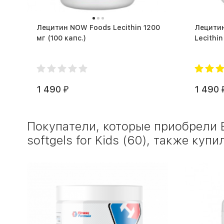
Лецитин NOW Foods Lecithin 1200
Лецитин
мг (100 капс.)
1 490
1 490
₽
Покупатели, которые приобрели 
softgels for Kids (60), также купи