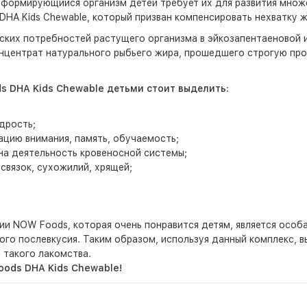
 формирующийся организм детей требует их для развития множе
HA Kids Chewable, который призван компенсировать нехватку ж
ких потребностей растущего организма в эйкозапентаеновой и
онцентрат натурального рыбьего жира, прошедшего строгую пр
 DHA Kids Chewable детьми стоит выделить:
дрость;
ацию внимания, память, обучаемость;
 на деятельность кровеносной системы;
связок, сухожилий, хрящей;
и NOW Foods, которая очень понравится детям, является особа
го послевкусия. Таким образом, используя данный комплекс, в
 такого лакомства.
oods DHA Kids Chewable!