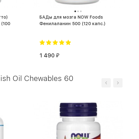
тто)
БАДы для мозга NOW Foods
0
Фенилаланин 500 (120 капс.)
1 490
₽
sh Oil Chewables 60