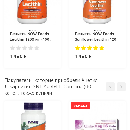
Лецитин NOW Foods
Лецитин NOW Foods
Lecithin 1200 мг (100
Sunflower Lecithin 1200
капс.)
мг (100 капс.)
1 490
1 490
₽
₽
Покупатели, которые приобрели Ацетил
Л-карнитин SNT Acetyl-L-Carnitine (60
капс.), также купили
скидка