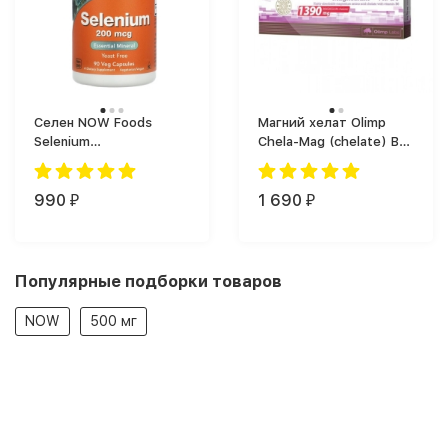
Селен NOW Foods
Магний хелат Olimp
Selenium
Chela-Mag (chelate) B6
общеукрепляющий (90
Forte (Форте), большая
капс.)
упаковка (60 капс.)
990
1 690
₽
₽
Популярные подборки товаров
NOW
500 мг