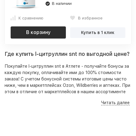
В наличии
К сравнению
В избранное
В корзину
Купить в 1 клик
Где купить l-цитруллин snt по выгодной цене?
Покупайте l-цитруллин snt в Атлете - получайте бонусы за
каждую покупку, оплачивайте ими до 100% стоимости
заказа! С учетом бонусной системы итоговые цены часто
ниже, чем в маркетплейсах Ozon, Wildberries и аптеках. При
этом в отличие от маркетплейсов в нашем ассортименте
представлены оригинальные, качественные товары,
Читать далее
гарантирующие безопасность приема и высокую
результативность.
Кроме того на нашем сайте, по телефону и в розничных
точках вы всегда можете получить бесплатную
консультацию - специалист подберет под ваши цели,