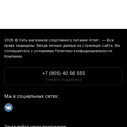
задачи и бюджет оптимальный набор добавок для
достижения наилучшего результата.
Стоимость на товары из категории l-цитруллин snt
начинается от 1 890 руб.
Интернет-магазин
осуществляет доставку в любой город
России. Среди них:
Москва
. Забрать заказ из магазина
2026 ©
Сеть магазинов спортивного питания Атлет.
— Все
можно в Краснодаре, Анапе и Новороссийске.
права защищены. Вводя личные данные на страницах сайта, Вы
соглашаетесь c условиями Политики конфиденциальности
Компании.
+7 (905) 40 56 555
Телефон поддержки
Мы в социальных сетях:
Заказывайте через приложение