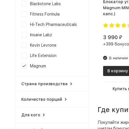
Блокатор у
Blackstone Labs
Magnum MIMIC 
капс.)
Fitness Formula
Hi-Tech Pharmaceuticals
Insane Labz
3 990
₽
+399 бонусо
Kevin Levrone
Life Extension
В наличии
Magnum
В корзину
Maxler
Страна производства
NOW Foods
Купить 
Natrol
Количество порций
Nutrex
Где куп
Для кого
Olimp
Покупайте жиро
Optimum Nutrition
учетом бонусно