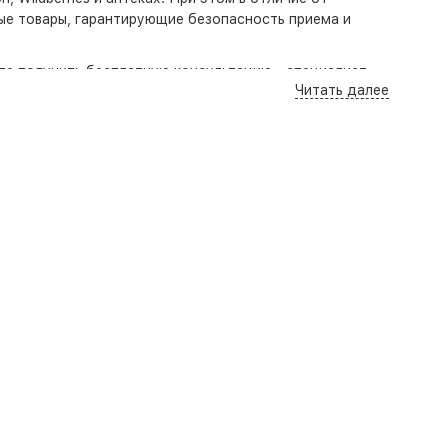
ые товары, гарантирующие безопасность приема и
ете получить бесплатную консультацию - специалист
Читать далее
стижения наилучшего результата.
 руб.
осква
. Забрать заказ из магазина можно в Краснодаре,