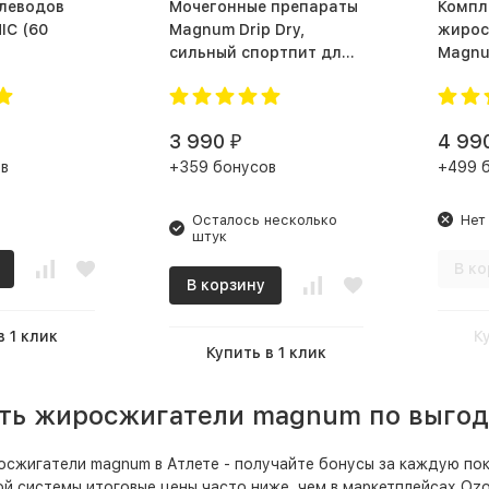
глеводов
Мочегонные препараты
Компл
(60
Magnum Drip Dry,
жирос
сильный спортпит для
Magnu
сжигания подкожного
жира (90 капс.)
3 990
4 99
₽
в
+359 бонусов
+499 
Осталось несколько
Нет
штук
В ко
В корзину
в 1 клик
К
Купить в 1 клик
ить жиросжигатели magnum по выгод
сжигатели magnum в Атлете - получайте бонусы за каждую пок
й системы итоговые цены часто ниже, чем в маркетплейсах Ozon,