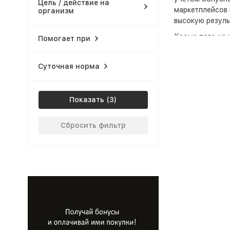
Цель / действие на
маркетплейсов 
организм
PurePRO (Nutriversum)
высокую резуль
SEI
Кроме того на 
Помогает при
подберет под в
Scitec
Стоимость на т
Суточная норма
USN
Интернет-мага
Анапе и Новоро
Ultimate Nutrition
Показать
Universal Nutrition
Сбросить фильтр
VP Laboratory