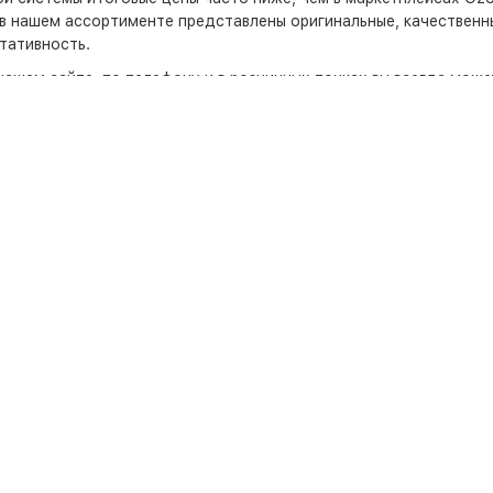
в нашем ассортименте представлены оригинальные, качественн
тативность.
нашем сайте, по телефону и в розничных точках вы всегда мож
аши цели, задачи и бюджет оптимальный набор добавок для до
овары из категории жиросжигатели magnum начинается от 3 990
зин
осуществляет доставку в любой город России. Среди них:
М
ссийске.