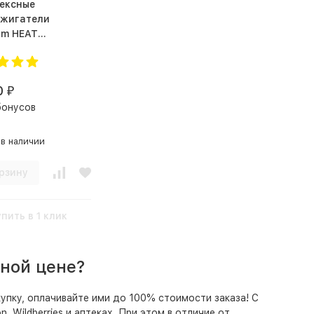
ексные
жигатели
m HEAT
Accelerated (120 капс.)
0
₽
бонусов
 в наличии
рзину
упить в 1 клик
ной цене?
упку, оплачивайте ими до 100% стоимости заказа! С
 Wildberries и аптеках. При этом в отличие от