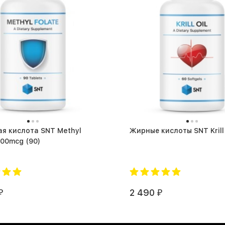
я кислота SNT Methyl
Folate 400mcg (90)
2 490
₽
₽