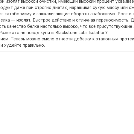
утри изолят высокой очистки, имеющий высокий процент усваива
дукт даже при строгих диетах, наращивая сухую массу или сж
зов катаболизму и зашкаливающие обороты анаболизма. Рост и
елка — изолят. Быстрое действие и отличная переносимость. Д
ть качество белка настолько высоко, что все присутствующие 
зве это не повод купить Blackstone Labs Isolation?
ием. Теперь можно смело отнести добавку к эталонным протеи
и худейте правильно.