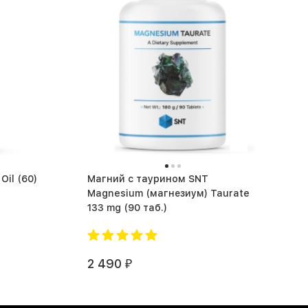
Жирные кислоты SNT Krill Oil (60)
Магний c таурином SNT
Magnesium (магнезиум) Taurate
133 mg (90 таб.)
2 490
₽