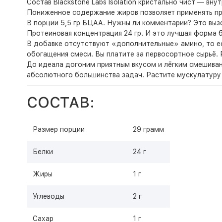
Состав Blackstone Labs Isolation кристально чист — вн
Пониженное содержание жиров позволяет применять про
В порции 5,5 гр БЦАА. Нужны ли комментарии? Это вы
Протеиновая концентрация 24 гр. И это лучшая форма б
В добавке отсутствуют «дополнительные» амино, то ес
обогащения смеси. Вы платите за первосортное сырьё. Ра
До идеала догоним приятным вкусом и лёгким смешиван
абсолютного большинства задач. Растите мускулатуру 
СОСТАВ:
Размер порции
29 грамм
Белки
24 г
Жиры
1 г
Углеводы
2 г
Сахар
1 г