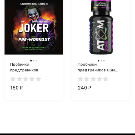
Пробники
Пробники
предтреников
предтреников USN
Underfarm Labs Joker
Atom Bomb (60 мл)
предтренинг (6 г)
150
240
₽
₽