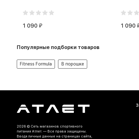
1 090
1 090
₽
Популярные подборки товаров
Fitness Formula
В порошке
З
2026 ©
Сеть магазинов спортивного
питания Атлет.
— Все права защищены.
Вводя личные данные на страницах сайта,