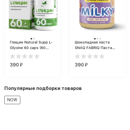
Глицин Natural Supp L-
Шоколадная паста
Glycine 60 caps (60
SNAQ FABRIQ Паста
капс.)
Milky (250 г)
390
390
₽
₽
Популярные подборки товаров
NOW