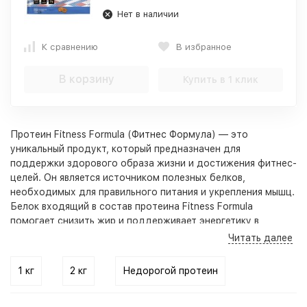
Нет в наличии
К сравнению
В избранное
В корзину
Купить в 1 клик
Протеин Fitness Formula (
Фитнес Формула
) — это
уникальный продукт, который предназначен для
поддержки здорового образа жизни и достижения фитнес-
целей. Он является источником полезных белков,
необходимых для правильного питания и укрепления мышц.
Белок входящий в состав протеина Fitness Formula
помогает снизить жир и поддерживает энергетику в
организме.
Читать далее
Белок сам по себе является важным строительным
материалом для мышц. Особенно важно употреблять
1 кг
2 кг
Недорогой протеин
достаточное количество белка детям, так как он
способствует нормальному росту и развитию организма.