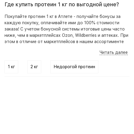
Где купить протеин 1 кг по выгодной цене?
Покупайте протеин 1 кг в Атлете - получайте бонусы за
каждую покупку, оплачивайте ими до 100% стоимости
заказа! С учетом бонусной системы итоговые цены часто
ниже, чем в маркетплейсах Ozon, Wildberries и аптеках. При
этом в отличие от маркетплейсов в нашем ассортименте
представлены оригинальные, качественные товары,
Читать далее
гарантирующие безопасность приема и высокую
результативность.
1 кг
2 кг
Недорогой протеин
Кроме того на нашем сайте, по телефону и в розничных
точках вы всегда можете получить бесплатную
консультацию - специалист подберет под ваши цели,
задачи и бюджет оптимальный набор добавок для
достижения наилучшего результата.
Стоимость на товары из категории протеин 1 кг начинается
от 1 250 руб.
Интернет-магазин
осуществляет доставку в любой город
России. Среди них:
Москва
. Забрать заказ из магазина
можно в Краснодаре, Анапе и Новороссийске.