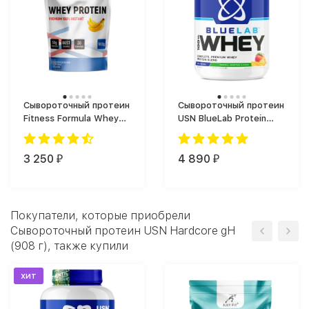
Сывороточный протеин
Сывороточный протеин
Fitness Formula Whey
USN BlueLab Protein
Protein Premium
(908 г)
Сывороточный (900 г)
3 250
4 890
₽
₽
Покупатели, которые приобрели
Сывороточный протеин USN Hardcore gH
(908 г), также купили
хит