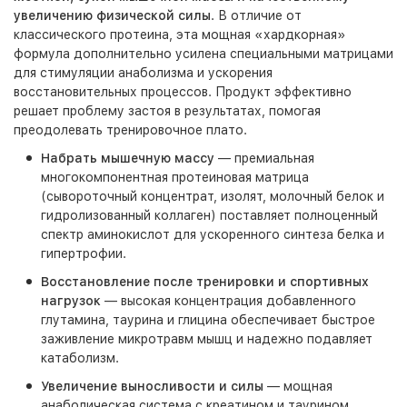
увеличению физической силы
. В отличие от
классического протеина, эта мощная «хардкорная»
формула дополнительно усилена специальными матрицами
для стимуляции анаболизма и ускорения
восстановительных процессов. Продукт эффективно
решает проблему застоя в результатах, помогая
преодолевать тренировочное плато.
Набрать мышечную массу
— премиальная
многокомпонентная протеиновая матрица
(сывороточный концентрат, изолят, молочный белок и
гидролизованный коллаген) поставляет полноценный
спектр аминокислот для ускоренного синтеза белка и
гипертрофии.
Восстановление после тренировки и спортивных
нагрузок
— высокая концентрация добавленного
глутамина, таурина и глицина обеспечивает быстрое
заживление микротравм мышц и надежно подавляет
катаболизм.
Увеличение выносливости и силы
— мощная
анаболическая система с креатином и таурином