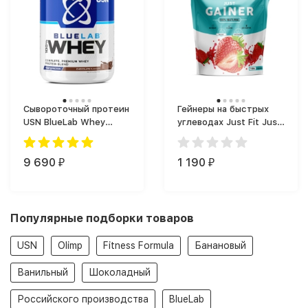
Сывороточный протеин
Гейнеры на быстрых
USN BlueLab Whey
углеводах Just Fit Just
(2000 г)
Gainer (1000 г)
9 690
1 190
₽
₽
Популярные подборки товаров
USN
Olimp
Fitness Formula
Банановый
Ванильный
Шоколадный
Российского производства
BlueLab