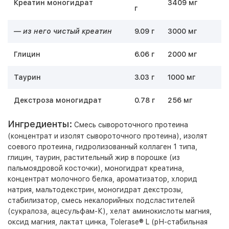
Креатин моногидрат
3409 мг
г
— из него чистый креатин
9.09 г
3000 мг
Глицин
6.06 г
2000 мг
Таурин
3.03 г
1000 мг
Декстроза моногидрат
0.78 г
256 мг
Ингредиенты:
Смесь сывороточного протеина
(концентрат и изолят сывороточного протеина), изолят
соевого протеина, гидролизованный коллаген 1 типа,
глицин, таурин, растительный жир в порошке (из
пальмоядровой косточки), моногидрат креатина,
концентрат молочного белка, ароматизатор, хлорид
натрия, мальтодекстрин, моногидрат декстрозы,
стабилизатор, смесь некалорийных подсластителей
(сукралоза, ацесульфам-К), хелат аминокислоты магния,
оксид магния, лактат цинка, Tolerase® L (рН-стабильная