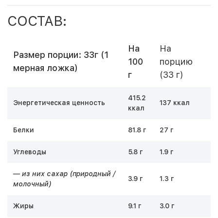
СОСТАВ:
На
На
Размер порции: 33г (1
100
порцию
мерная ложка)
г
(33 г)
415.2
Энергетическая ценность
137 ккал
ккал
Белки
81.8 г
27 г
Углеводы
5.8 г
1.9 г
— из них сахар (природный /
3.9 г
1.3 г
молочный)
Жиры
9.1 г
3.0 г