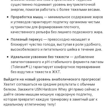
существенно поднимает уровень внутриклеточной
энергии, помогая работать с более тяжелыми весами.
Проработка мышц
— минимальное содержание жиров
и углеводов гарантирует подпитку организма чистым
нутриентом для формирования плотного,
качественного рельефа без лишнего подкожного жира.
Полезный перекус
— превосходно насыщает и
блокирует чувство голода, выступая в роли удобного,
высокобелкового и питательного шейка в течение дня.
Идеальное усвоение без тяжести
— добавление
запатентованного и рН-стабильного фермента лактазы
(Tolerase® L) гарантирует комфортное переваривание
без вздутия и тяжести в ЖКТ.
Выйдите на новый уровень анаболического прогресса!
Хватит соглашаться на средние результаты с обычным
белком. Закажите
USN Hardcore Whey gH
прямо сейчас и
дайте своим мышцам мощную хардкорную подпитку,
которая превратит каждую тренировку в заметный шаг к
идеальному атлетичному телу!