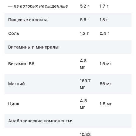
— из которых насыщенные
5.2 г
1.7 г
Пищевые волокна
5.5 г
1.8 г
Соль
1.2 г
0.4 г
Витамины и минералы:
4.8
Витамин В6
1.6 мг
мг
169.7
Магний
56 мг
мг
4.5
Цинк
1.5 мг
мг
Анаболические компоненты:
10.33