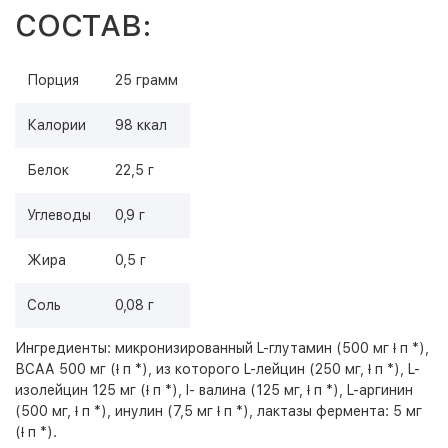
СОСТАВ:
Порция
25 грамм
Калории
98 ккал
Белок
22,5 г
Углеводы
0,9 г
Жира
0,5 г
Соль
0,08 г
Ингредиенты: микронизированный L-глутамин (500 мг ƚ п *),
ВСАА 500 мг (ƚ п *), из которого L-лейцин (250 мг, ƚ п *), L-
изолейцин 125 мг (ƚ п *), l- валина (125 мг, ƚ п *), L-аргинин
(500 мг, ƚ п *), инулин (7,5 мг ƚ п *), лактазы фермента: 5 мг
(ƚ п *).