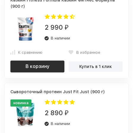
Казеин Fitness Formula Казеин Фитнес Формула
(900 г)
2 990
₽
В наличии
К сравнению
В избранное
В корзину
Купить в 1 клик
Сывороточный протеин Just Fit Just (900 г)
новинка
2 890
₽
В наличии