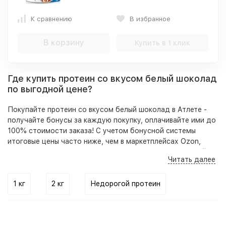
К сравнению
В избранное
В корзину
Купить в 1 клик
Где купить протеин со вкусом белый шоколад
по выгодной цене?
Покупайте протеин со вкусом белый шоколад в Атлете -
получайте бонусы за каждую покупку, оплачивайте ими до
100% стоимости заказа! С учетом бонусной системы
итоговые цены часто ниже, чем в маркетплейсах Ozon,
Wildberries и аптеках. При этом в отличие от маркетплейсов
Читать далее
в нашем ассортименте представлены оригинальные,
качественные товары, гарантирующие безопасность
приема и высокую результативность.
1 кг
2 кг
Недорогой протеин
Кроме того на нашем сайте, по телефону и в розничных
точках вы всегда можете получить бесплатную
консультацию - специалист подберет под ваши цели,