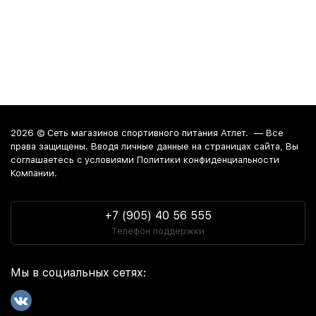
задачи и бюджет оптимальный набор добавок для
достижения наилучшего результата.
Стоимость на товары из категории протеин со вкусом
белый шоколад начинается от 2 200 руб.
Интернет-магазин
осуществляет доставку в любой город
России. Среди них:
Москва
. Забрать заказ из магазина
можно в Краснодаре, Анапе и Новороссийске.
2026 ©
Сеть магазинов спортивного питания Атлет.
— Все
права защищены. Вводя личные данные на страницах сайта, Вы
соглашаетесь c условиями Политики конфиденциальности
Компании.
+7 (905) 40 56 555
Телефон поддержки
Мы в социальных сетях: