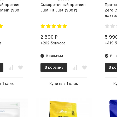
ый протеин
Сывороточный протеин
Протеин
in (900
Just Fit Just (900 г)
Zero C
2 890
5 99
₽
в
+202 бонусов
+419 
В наличии
В н
В корзину
В ко
в 1 клик
Купить в 1 клик
К