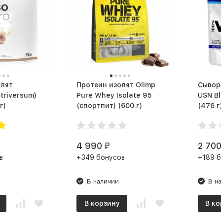
олят
Протеин изолят Olimp
Сывор
triversum)
Pure Whey Isolate 95
USN Bl
0 г)
(спортпит) (600 г)
(476 г
4 990
2 70
₽
в
+349 бонусов
+189 
В наличии
В н
В корзину
В ко