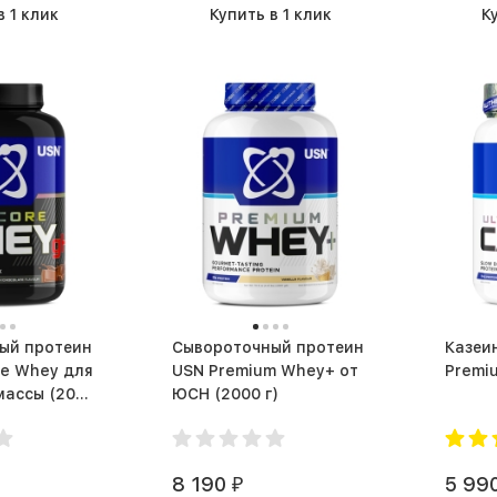
в 1 клик
Купить в 1 клик
К
ый протеин
Сывороточный протеин
Казеин
re Whey для
USN Premium Whey+ от
ы (2000
ЮСН (2000 г)
8 190
5 99
₽