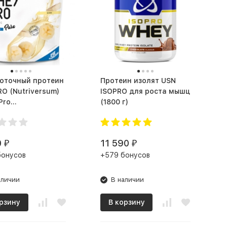
оточный протеин
Протеин изолят USN
O (Nutriversum)
ISOPRO для роста мышц
Pro
(1800 г)
Сывороточный (2000 г)
0
11 590
₽
₽
бонусов
+579 бонусов
аличии
В наличии
рзину
В корзину