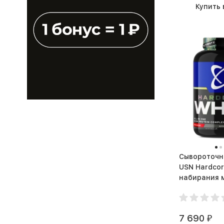
Купить 
Белый шоколад-клюква
Белый шоколад-кокос
Бельгийский шоколад
Бисквит
Бразильский кофе
Булочка с корицей
Ваниль
Ваниль Ягода
Сывороточн
Ваниль-карамель
USN Hardco
Ванильное мороженное
набирания масс
г)
Ванильное мороженое
Ванильное печенье
7 690
₽