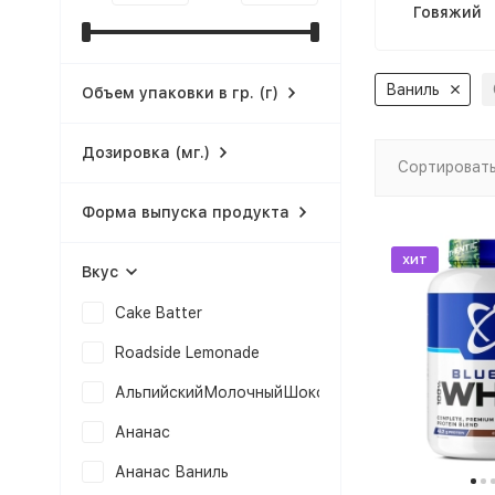
Говяжий
Ваниль
Объем упаковки в гр. (г)
Дозировка (мг.)
Сортировать
Форма выпуска продукта
хит
Вкус
Cake Batter
Roadside Lemonade
АльпийскийМолочныйШоколад
Ананас
Ананас Ваниль