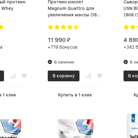
ый протеин
Протеин изолят
Сывор
b Whey
Magnum Quattro для
USN Bl
увеличения массы (1820
(908 г
г)
11 990
4 89
₽
в
+719 бонусов
+342 
В наличии
В н
В корзину
В ко
в 1 клик
Купить в 1 клик
К