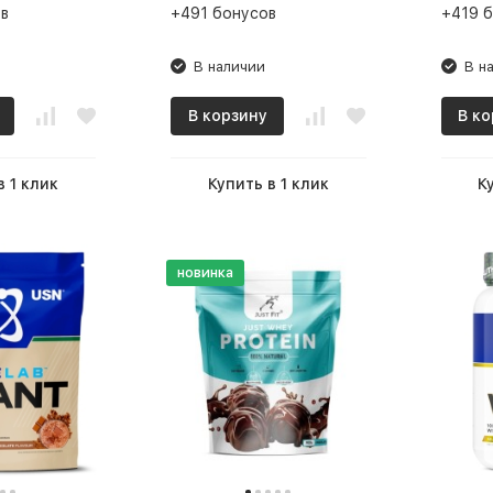
в
+491 бонусов
+419 
В наличии
В н
В корзину
В ко
в 1 клик
Купить в 1 клик
К
новинка