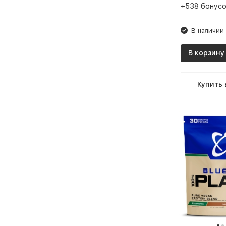
Ванильный клен
+538 бонусо
Ванильный крем
В наличии
Ванильный пломбир
В корзину
ВанильныйМолочныйКоктейль
Вишневый йогурт
Купить 
Вишня
Вишня Йогурт
Вишня-йогурт
Голландский шоколад
Двойной шоколад
Дыня
Ирландский крем
Итальянский десерт