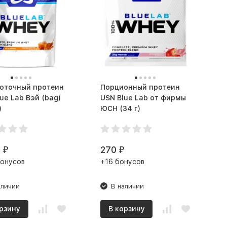
оточный протеин
Порционный протеин
ue Lab Вэй (bag)
USN Blue Lab от фирмы
)
ЮСН (34 г)
0
270
₽
₽
бонусов
+16 бонусов
аличии
В наличии
рзину
В корзину