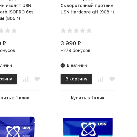
 изолят USN
Сывороточный протеин
arb ISOPRO без
USN Hardcore gH (908 г)
лактозы (805 г)
0
3 990
₽
₽
бонусов
+279 бонусов
аличии
В наличии
рзину
В корзину
упить в 1 клик
Купить в 1 клик