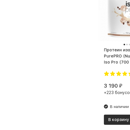
Клубника Банан
Клубника Белый Шоколад
Клубника Киви
Клубника в шоколаде
Клубника-банан
Протеин из
PurePRO (Nu
Клубничный крем
Iso Pro (70
Клубничный смузи
Кокос
3 190
₽
Корица
+223 бонусо
Кофе
В наличии
Кофе Латте
Кофе Фраппе
В корзину
Кофе со льдом