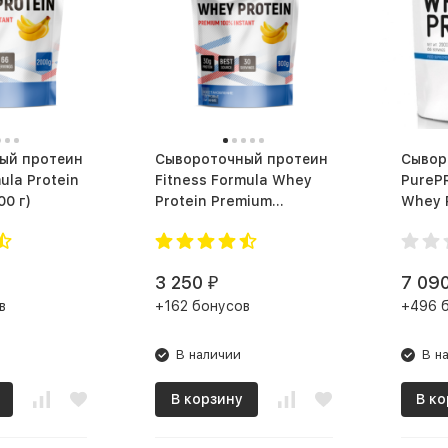
ый протеин
Сывороточный протеин
Сывор
ula Protein
Fitness Formula Whey
PurePR
 (2000 г)
Protein Premium
Whey 
Сывороточный (900 г)
3 250
7 09
₽
в
+162 бонусов
+496 
В наличии
В н
В корзину
В ко