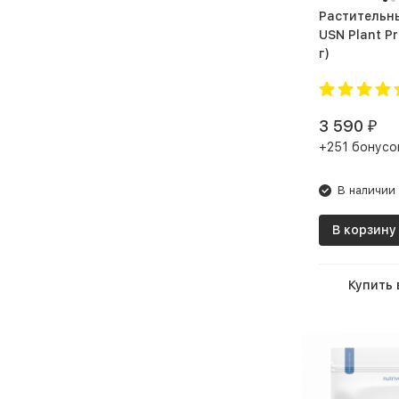
Растительн
Капучино
USN Plant Prote
г)
Карамель
Карамель Ваниль
Карамель Ирис
3 590
₽
+251 бонусо
Карамель Латте
Карамель-шоколад
В наличии
Карамельный попкорн
В корзину
Каштановый крем
Киви
Купить 
Киви Йогурт
Киви-банан
Клубника