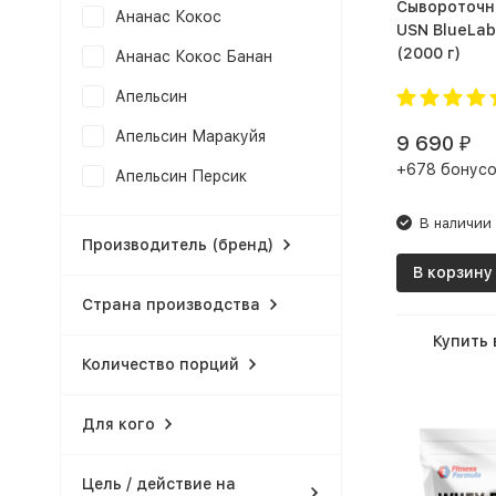
Сывороточн
Ананас Кокос
USN BlueLa
(2000 г)
Ананас Кокос Банан
Апельсин
Апельсин Маракуйя
9 690
₽
+678 бонусо
Апельсин Персик
Арахис
В наличии
Производитель (бренд)
Арахисовое Масло
В корзину
Шоколад
Страна производства
Арахисовое масло
Купить 
Арбуз
Количество порций
Банан
Для кого
Банан Манго
Банан Персик
Цель / действие на