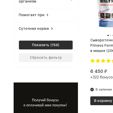
организм
Банан-манго
Банан-персик
Помогает при
Банановый сплит
Суточная норма
Баунти
Сывороточн
Без вкуса
Показать
Fitness Form
Белый Шоколад Клюква
в мешке
Сбросить фильтр
Белый Шоколад Кокос
Белый шоколад
6 450
₽
+322 бонусо
Белый шоколад Клубника
Белый шоколад маракуйя
В наличии
Белый шоколад с
В корзину
мускусной дыней
Белый шоколад-клубника