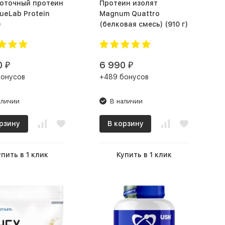
оточный протеин
Протеин изолят
ueLab Protein
Magnum Quattro
)
(белковая смесь) (910 г)
0
6 990
₽
₽
бонусов
+489 бонусов
аличии
В наличии
рзину
В корзину
упить в 1 клик
Купить в 1 клик