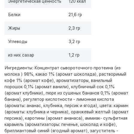
Энергетическая ценность
120 ккал
Белки
21,6 гр
Жиры
2,3 гр
Углеводы
3,2 гр
из них сахар
1,2 гр
Ингредиенты: Концентрат сывороточного протеина (из
молока ) 98%, какао 1% (аромат шоколада), растворимый
кофе 1% (аромат кофе), ароматизаторы, ванильный
порошок 0,1% (аромат ванили), клубничный сок 0,1%
(аромат клубники), пюре из сушеных бананов 0,1% (аромат
банана), регулятор кислотности - лимонная кислота
(ароматы: ананас, клубника, персик и ягода), цвета: кармин
(ароматы: клубника и черника), оранжевый желтый (аромат
персика), каротины (аромат ананаса), аммиак- сульфитная
карамель (ароматизаторы: печенье, шоколад и кофе),
бриллиантовый синий (ягодный аромат), загуститель -