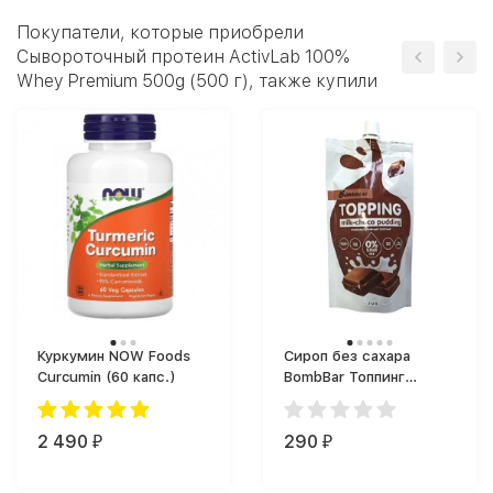
Покупатели, которые приобрели
Сывороточный протеин ActivLab 100%
Whey Premium 500g (500 г), также купили
Куркумин NOW Foods
Сироп без сахара
Curcumin (60 капс.)
BombBar Топпинг
BombBar (240 г)
2 490
290
₽
₽