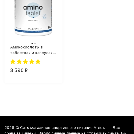
Аминокислоты в
таблетках и капсулах
PurePRO (Nutriversum)
Amino Tablet (350 таб.)
3 590
₽
2026 ©
Сеть магазинов спортивного питания Атлет.
— Все
права защищены. Вводя личные данные на страницах сайта, Вы