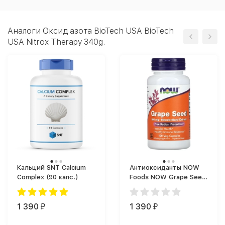
Аналоги Оксид азота BioTech USA BioTech
USA Nitrox Therapy 340g.
Кальций SNT Calcium
Антиоксиданты NOW
Complex (90 капс.)
Foods NOW Grape Seed
100 mg 100 vcaps (100
капс.)
1 390
1 390
₽
₽